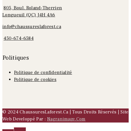
805, Boul. Roland-Therrien
Longueuil (QC) J4H 4A6
info@chaussureslaforest.ca
450-674-6584
Politiques
Politique de confidentialité
Politique de cookies
©
2024
ChaussuresLaforest.ca | Tous Droits Réservés | Site
Web Developpé Par :
Nagranimage.com